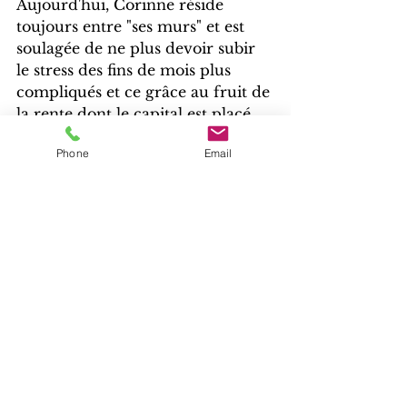
Aujourd'hui, Corinne réside 
toujours entre "ses murs" et est 
soulagée de ne plus devoir subir 
le stress des fins de mois plus 
compliqués et ce grâce au fruit de 
la rente dont le capital est placé 
auprès d'une banque de sa région.
Phone
Email
Et vous ? Quelle est votre 
situation ? Tout comme Corinne, 
souhaitez-vous trouver une 
solution pour compléter vos 
revenus tout en restant chez vous 
en vendant votre bien via le 
viager ou grâce au bail à vie ? 
N'hésitez pas à nous contacter au 
0470 43 71 16 ou par courriel à 
info@perpethome.be