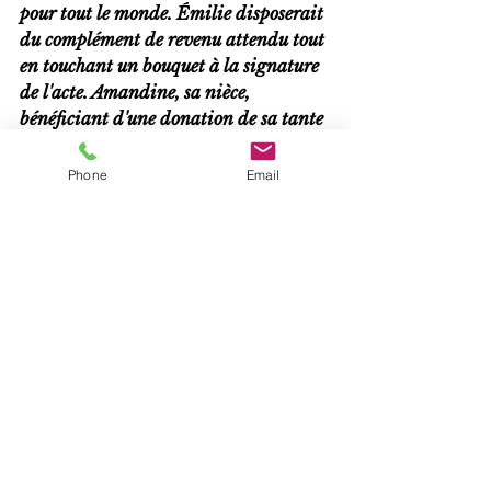
pour tout le monde. Émilie disposerait 
du complément de revenu attendu tout 
en touchant un bouquet à la signature 
de l'acte. Amandine, sa nièce, 
bénéficiant d'une donation de sa tante 
éviterait ainsi les droits de succession 
sur le patrimoine tant mobilier 
Phone
Email
qu'immobilier. Sans oublier le 
gestionnaire de patrimoine qui, 
accompagné de son équipe d'estate 
planning, pourrait s'occuper de la 
gestion à long terme des avoirs de la 
cliente et de sa nièce. Pour le 
gestionnaire c'est aussi une solution 
idéale pour se décharger de la 
responsabilité du paiement de la rente. 
En effet, dans ce cas de figure le 
paiement de la rente indexée 
incomberait à l'acheteur (débirentier).