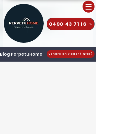
0490 43 71 16
Blog PerpetuHome
Vendre en viager (infos)