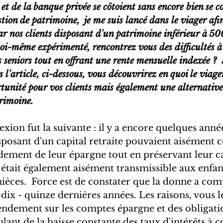
t de la banque privée se côtoient sans encore bien se c
stion de patrimoine,  je me suis lancé dans le viager afi
ar nos clients disposant d'un patrimoine inférieur à 5
moi-même expérimenté, rencontrez vous des difficultés à 
s seniors tout en offrant une rente mensuelle indexée ? 
 l'article, ci-dessous, vous découvrirez en quoi le viage
tunité pour vos clients mais également une alternative
trimoine.
xion fut la suivante : il y a encore quelques année
posant d'un capital retraite pouvaient aisément 
dement de leur épargne tout en préservant leur ca
al était également aisément transmissible aux enfan
nièces.  Force est de constater que la donne a co
dix - quinze dernières années. Les raisons, vous l
rendement sur les comptes épargne et des obligatio
nt de la baisse constante des taux d'intérêts à c