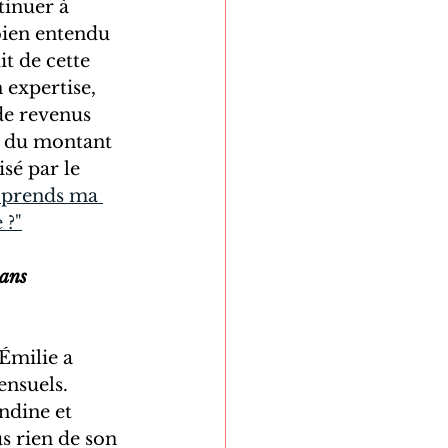
tinuer à 
 bien entendu 
t de cette 
n expertise, 
de revenus 
t du montant 
sé par le 
e prends ma 
 ?"
ans 
 Émilie a 
nsuels. 
ndine et 
us rien de son 