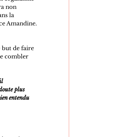
ra non 
ns la 
èce Amandine. 
but de faire 
 de combler 
 
l 
doute plus 
bien entendu 