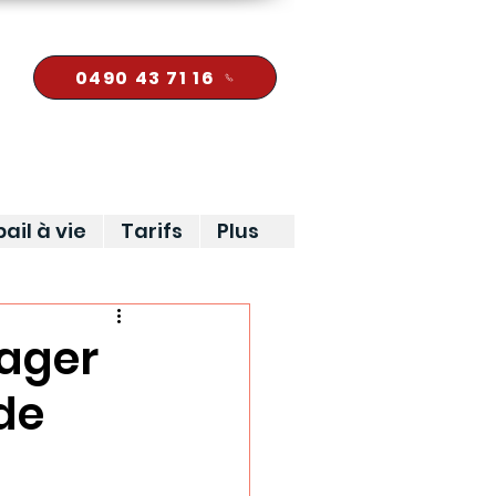
0490 43 71 16
ail à vie
Tarifs
Plus
iager
 de