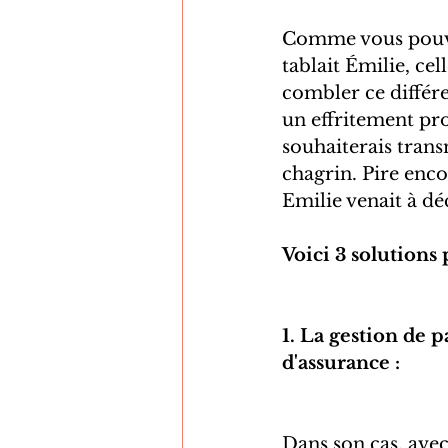
Comme vous pouvez
tablait Émilie, ce
combler ce différ
un effritement pro
souhaiterais tran
chagrin. Pire enco
Emilie venait à dé
Voici 3 solutions 
1. La gestion de
d'assurance :
Dans son cas, avec