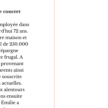
e concret 
employée dans 
d'hui 72 ans. 
re maison et 
al de 250.000 
'épargne 
e frugal. A 
t provenant 
rents ainsi 
 souscrite 
actuelles.  
x alentours 
ns ensuite 
 Émilie a 