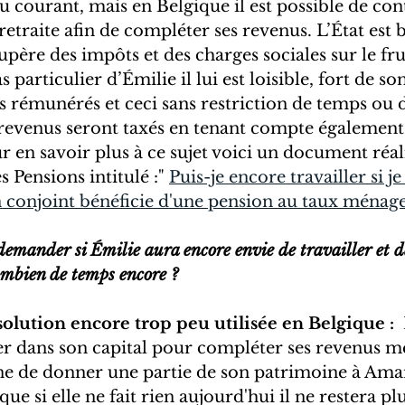
u courant, mais en Belgique il est possible de con
 retraite afin de compléter ses revenus. L’État est
upère des impôts et des charges sociales sur le frui
s particulier d’Émilie il lui est loisible, fort de so
ces rémunérés et ceci sans restriction de temps ou 
 revenus seront taxés en tenant compte égalemen
ur en savoir plus à ce sujet voici un document réali
 Pensions intitulé :" 
Puis-je encore travailler si j
 conjoint bénéficie d'une pension au taux ménage
emander si Émilie aura encore envie de travailler et d
ombien de temps encore ? 
 solution encore trop peu utilisée en Belgique :
 
 dans son capital pour compléter ses revenus me
ne de donner une partie de son patrimoine à Ama
e si elle ne fait rien aujourd'hui il ne restera pl